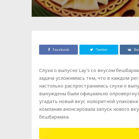
Facebook
Twitter
Вк
Слухи о выпуске Lay’s со вкусом бешбарма
задача усложнялась тем, что в каждом ре
настолько распространились слухи о выпус
вынуждены были официально опровергнут
угадать новый вкус колоритной упаковки
компания анонсировала запуск нового вкус
бешбармака.