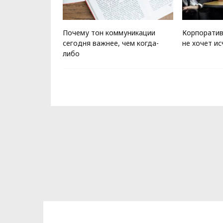
ейчас: почему
Почему тон коммуникации
Корпоратив
оропимся и всё
сегодня важнее, чем когда-
не хочет ис
 успеваем
либо