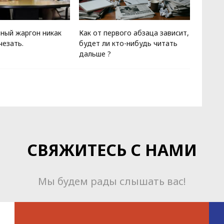
ный жаргон никак
Как от первого абзаца зависит,
Гомер 
чезать.
будет ли кто-нибудь читать
дороже
дальше ?
антич
СВЯЖИТЕСЬ С НАМИ
Мы будем рады слышать вас!