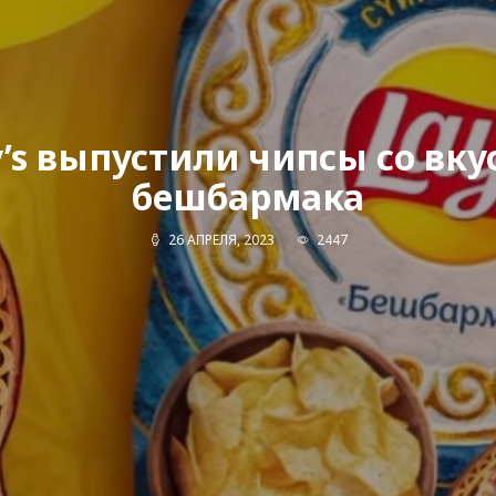
y’s выпустили чипсы со вку
бешбармака
26 АПРЕЛЯ, 2023
2447