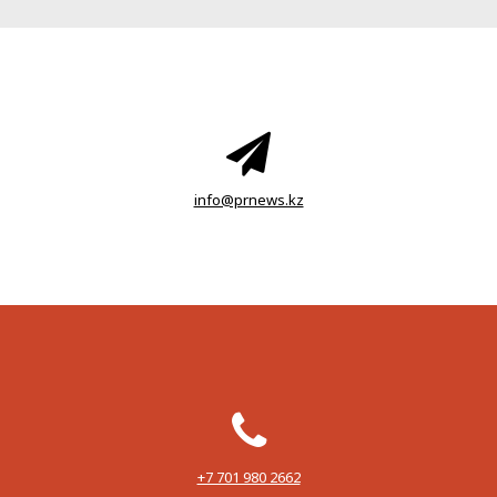
info@prnews.kz
‪+7 701 980 2662‬