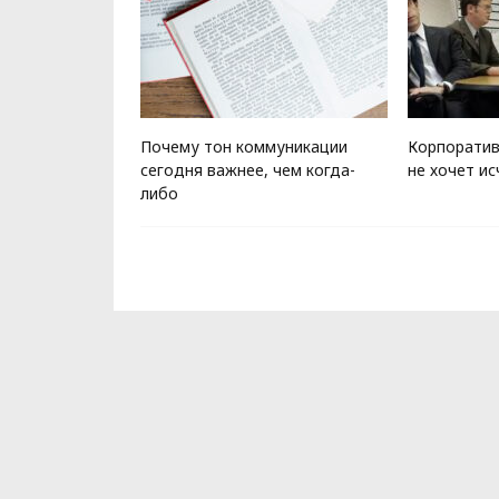
ейчас: почему
Почему тон коммуникации
Корпоратив
оропимся и всё
сегодня важнее, чем когда-
не хочет ис
 успеваем
либо