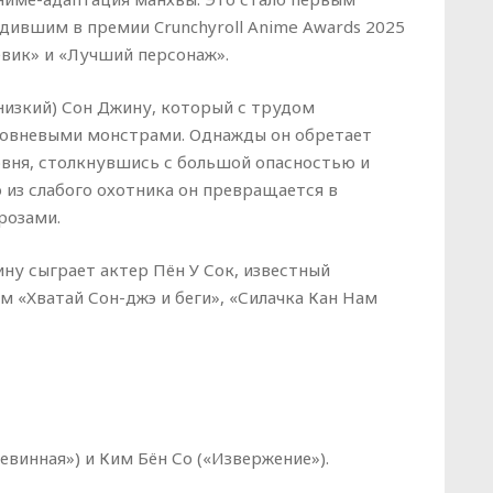
ившим в премии Crunchyroll Anime Awards 2025
евик» и «Лучший персонаж».
низкий) Сон Джину, который с трудом
уровневыми монстрами. Однажды он обретает
вня, столкнувшись с большой опасностью и
 из слабого охотника он превращается в
розами.
ну сыграет актер Пён У Сок, известный
 «Хватай Сон-джэ и беги», «Силачка Кан Нам
евинная») и Ким Бён Со («Извержение»).