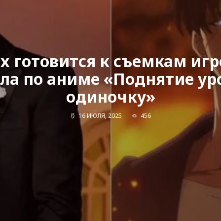
ix готовится к съемкам иг
ла по аниме «Поднятие ур
одиночку»
16 ИЮЛЯ, 2025
456