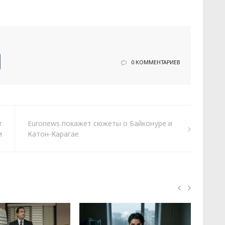
0 КОММЕНТАРИЕВ
т
Euronews покажет сюжеты о Байконуре и
и
Катон-Карагае