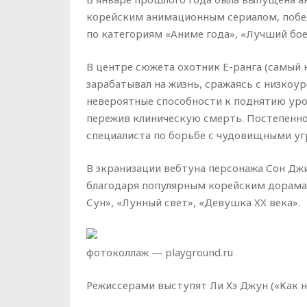
корейским анимационным сериалом, побед
по категориям «Аниме года», «Лучший бо
В центре сюжета охотник E-ранга (самый 
зарабатывал на жизнь, сражаясь с низко
невероятные способности к поднятию уро
пережив клиническую смерть. Постепенно
специалиста по борьбе с чудовищными уг
В экранизации вебтуна персонажа Сон Джи
благодаря популярным корейским дорамам
Сун», «Лунный свет», «Девушка XX века».
фотоколлаж — playground.ru
Режиссерами выступят Ли Хэ Джун («Как н