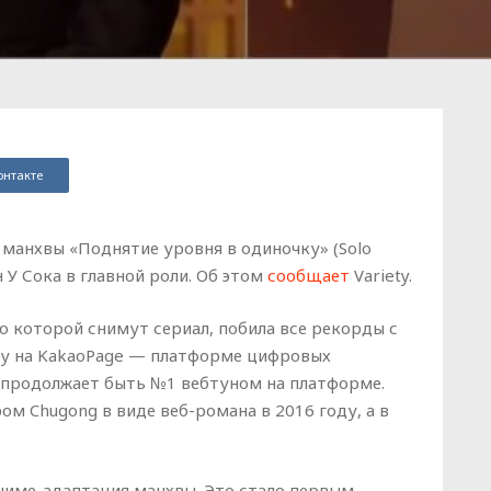
онтакте
 манхвы «Поднятие уровня в одиночку» (Solo
н У Сока в главной роли. Об этом
сообщает
Variety.
 по которой снимут сериал, побила все рекорды с
ру на KakaoPage — платформе цифровых
 продолжает быть №1 вебтуном на платформе.
м Chugong в виде веб-романа в 2016 году, а в
ниме-адаптация манхвы. Это стало первым