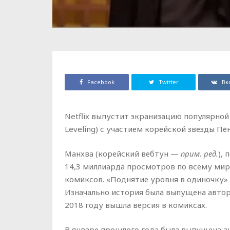
Facebook
Twitter
Вк
Netflix выпустит экранизацию популярной
Leveling) с участием корейской звезды Пё
Манхва (корейский вебтун —
прим. ред.
),
14,3 миллиарда просмотров по всему ми
комиксов. «Поднятие уровня в одиночку»
Изначально история была выпущена авторо
2018 году вышла версия в комиксах.
В январе прошлого года была выпущена а