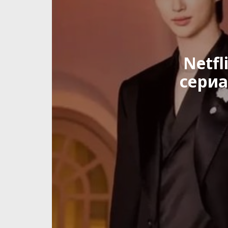
Netfl
сериа