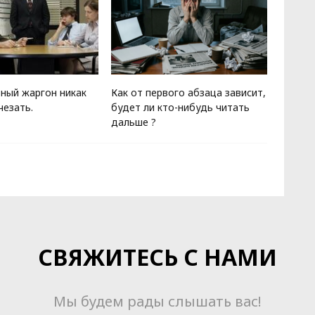
ный жаргон никак
Как от первого абзаца зависит,
Гомер 
чезать.
будет ли кто-нибудь читать
дороже
дальше ?
антич
СВЯЖИТЕСЬ С НАМИ
Мы будем рады слышать вас!