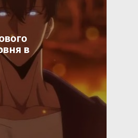
рового
овня в