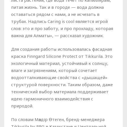
листа растения, где вода течет по капиллярам,
питая жизнь. Так и в городе — вода должна
оставаться рядом с нами, а не исчезать в
трубах. Надпись Caring is cool является игрой
слов: это и про заботу, и про прохладу, которая
важна для Алматы», — рассказал художник.
Для создания работы использовалась фасадная
краска Finngard Silicone Protect от Tikkurila. Это
экологичный материал, устойчивый к солнцу,
влаге и загрязнениям, который сочетает
водоотталкивающие свойства с «дышащей»
структурой поверхности. Таким образом, даже
технический выбор материала поддерживает
идею гармоничного взаимодействия с
природой.
По словам Мөлдір Өтеген, бренд-менеджера
Tikkurila by PPG в Казахстане и Центральной