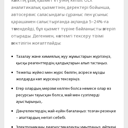
көліктің ұзақ қызмет етуінің кепілі. OLX
аналитикалық қызметінің деректері бойынша,
автосервис саласындағы сұраныс пен ұсыныс
қарашамен салыстырғанда ақпанда 5–24%-ға
төмендейді, бұл қызмет түріне байланысты өзгеріп
отырады. Дегенмен, көктемгі тексеру тізімі
өзектілігін жоғалтпайды:
Тазалау және химиялық жуу жұмыстарын жүргізіңіз,
қысқы реагенттердің қалдықтарын алып тастаңыз.
Тежегіш жүйесі мен жүріс бөлігін, әсіресе мұзды
жолдарда көп жүрсеңіз тексеріңіз.
Егер олардың мерзімі келген болса немесе олар өз
ресурсын тауысқан болса, май мен сүзгілерді
ауыстырыңыз,.
Дөңгелектердің жай-күйін бағалаңыз: тозған резеңке
– апаттардың негізгі себебі.
Электрониканы диагностикалауды ұмытпаңыз, өйткені