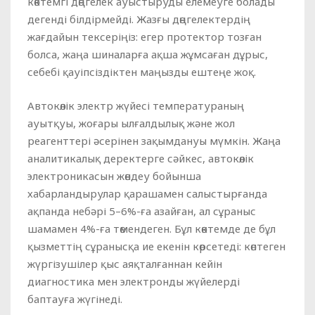
көктемгі дөңгелек ауыстыруды елемеуге болады
дегенді білдірмейді. Жазғы дөңгелектердің
жағдайын тексеріңіз: егер протектор тозған
болса, жаңа шиналарға ақша жұмсаған дұрыс,
себебі қауіпсіздіктен маңызды ештеңе жоқ.
Автокөлік электр жүйесі температураның
ауытқуы, жоғары ылғалдылық және жол
реагенттері әсерінен зақымдануы мүмкін. Жаңа
аналитикалық деректерге сәйкес, автокөлік
электроникасын жөндеу бойынша
хабарландырулар қарашамен салыстырғанда
ақпанда небәрі 5–6%-ға азайған, ал сұраныс
шамамен 4%-ға төмендеген. Бұл көктемде де бұл
қызметтің сұранысқа ие екенін көрсетеді: көптеген
жүргізушілер қыс аяқталғаннан кейін
диагностика мен электронды жүйелерді
баптауға жүгінеді.