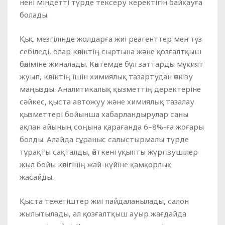
нені міндетті түрде тексеру керектігін байқауға
болады.
Қыс мезгілінде жолдарға жиі реагенттер мен тұз
себіледі, олар көліктің сыртына және қозғалтқыш
бөліміне жиналады. Көктемде бұл заттарды мұқият
жуып, көліктің ішін химиялық тазартудан өткізу
маңызды. Аналитикалық қызметтің деректеріне
сәйкес, қыста автожуу және химиялық тазалау
қызметтері бойынша хабарландырулар саны
ақпан айының соңына қарағанда 6–8%-ға жоғары
болды. Алайда сұраныс салыстырмалы түрде
тұрақты сақталды, өйткені ұқыпты жүргізушілер
жыл бойы көлігінің жай-күйіне қамқорлық
жасайды.
Қыста тежегіштер жиі пайдаланылады, салон
жылытылады, ал қозғалтқыш ауыр жағдайда