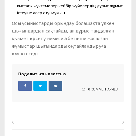
қыстағы жүктемелер кейбір жүйелердің дұрыс жұмыс
істеуіне әсер етуі мүмкін.
Осы ұсыныстарды орындау болашақта үлкен
шығындардан сақтайды, ал дұрыс таңдалған
қызмет көрсету немесе өз бетінше жасалған
жұмыстар шығындарды оңтайландыруға
көмектеседі.
Поделиться новостью
0 КОММЕНТАРИЕВ