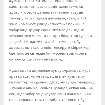
жұмыс істейді. Көктем келгенде, тежегіш
қалыптарының, дискілердің және тежегіш
жүйесінің басқа да элементтерінің тозуын
тексеру керек. Қысқа дайындық кезінде ТҚС
және компьютерлік диагностика бойынша
хабарландырулар саны көктемге дайындық
кезіндегіден 5–7%-ға жоғары болды. Ал сұраныс
деңгейі 4%-дан 9%-ға дейін төмендеді, бұл
адамдардың қыста көлік тексеруге көбірек көңіл
бөлетінін, ал көктемде бұл мәселелерді «соңғы
сәтке» қалдыратынын көрсетеді.
Күзде қысқы дөңгелекке ауысу сұранысты күрт
арттырады. Ал көктемде дөңгелек ауыстыру
қызметтеріне сұраныс дәстүрлі түрде төмендейді
– қараша айымен салыстырғанда, ақпан айының
соңында хабарландырулар саны шамамен 24%-
ға, ал сұраныс 18%-ға азайды. Дегенмен, бұл