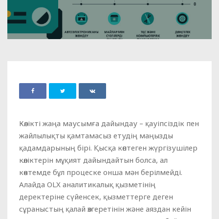
Көлікті жаңа маусымға дайындау – қауіпсіздік пен
жайлылықты қамтамасыз етудің маңызды
қадамдарының бірі. Қысқа көптеген жүргізушілер
көліктерін мұқият дайындайтын болса, ал
көктемде бұл процеске онша мән берілмейді.
Алайда OLX аналитикалық қызметінің
деректеріне сүйенсек, қызметтерге деген
сұраныстың қалай өзгеретінін және аяздан кейін