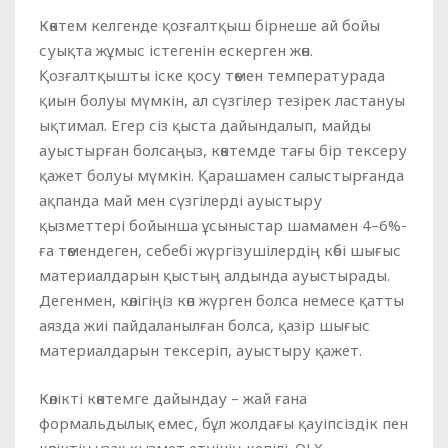
Көктем келгенде қозғалтқыш бірнеше ай бойы
суықта жұмыс істегенін ескерген жөн.
Қозғалтқышты іске қосу төмен температурада
қиын болуы мүмкін, ал сүзгілер тезірек ластануы
ықтимал. Егер сіз қыста дайындалып, майды
ауыстырған болсаңыз, көктемде тағы бір тексеру
қажет болуы мүмкін. Қарашамен салыстырғанда
ақпанда май мен сүзгілерді ауыстыру
қызметтері бойынша ұсыныстар шамамен 4–6%-
ға төмендеген, себебі жүргізушілердің көбі шығыс
материалдарын қыстың алдында ауыстырады.
Дегенмен, көлігіңіз көп жүрген болса немесе қатты
аязда жиі пайдаланылған болса, қазір шығыс
материалдарын тексеріп, ауыстыру қажет.
Көлікті көктемге дайындау – жай ғана
формальдылық емес, бұл жолдағы қауіпсіздік пен