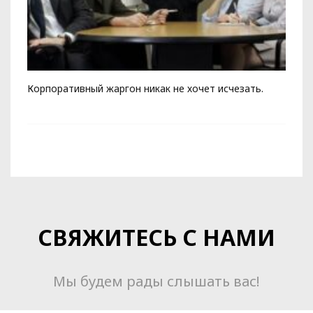
Корпоративный жаргон никак не хочет исчезать.
Ка
чи
СВЯЖИТЕСЬ С НАМИ
Мы будем рады слышать вас!