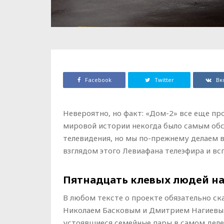
Facebook
Twitter
Вк
Невероятно, но факт: «Дом-2» все еще п
мировой истории некогда было самым об
телевидения, но мы по-прежнему делаем в
взглядом этого Левиафана телеэфира и всп
Пятнадцать клевых людей на
В любом тексте о проекте обязательно ск
Николаем Басковым и Дмитрием Нагиевым
устоявшиеся семейные пары в самом деле