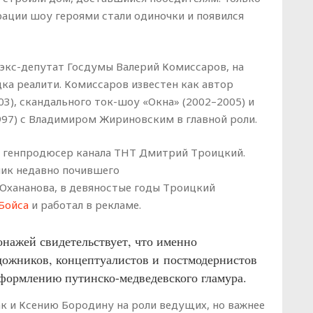
рации шоу героями стали одиночки и появился
экс-депутат Госдумы Валерий Комиссаров, на
дка реалити. Комиссаров известен как автор
3), скандального ток-шоу «Окна» (2002–2005) и
997) с Владимиром Жириновским в главной роли.
 генпродюсер канала ТНТ Дмитрий Троицкий.
ник недавно почившего
Юхананова, в девяностые годы Троицкий
Бойса
и работал в рекламе.
онажей свидетельствует, что именно
дожников, концептуалистов и постмодернистов
формлению путинско-медведевского гламура.
 и Ксению Бородину на роли ведущих, но важнее