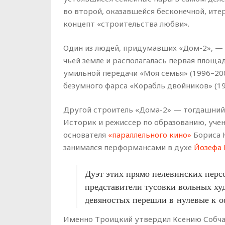
во второй, оказавшейся бесконечной, ите
концепт «строительства любви».
Один из людей, придумавших «Дом-2», — 
чьей земле и располагалась первая площа
умильной передачи «Моя семья» (1996–200
безумного фарса «Корабль двойников» (1
Другой строитель «Дома-2» — тогдашний
Историк и режиссер по образованию, уче
основателя
«параллельного кино»
Бориса 
занимался перформансами в духе
Йозефа 
Дуэт этих прямо пелевинских перс
представители тусовки вольных ху
девяностых перешли в нулевые к о
Именно Троицкий утвердил Ксению Собчак