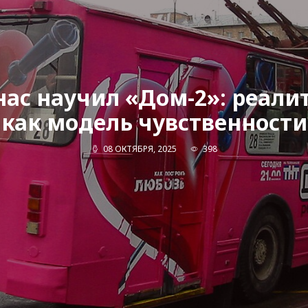
нас научил «Дом-2»: реали
как модель чувственности
08 ОКТЯБРЯ, 2025
398