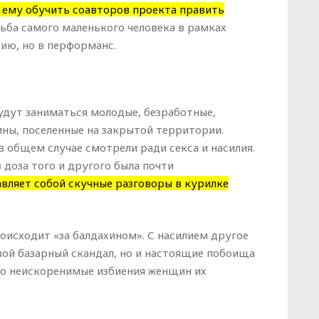
 ему обучить соавторов проекта править
ьба самого маленького человека в рамках
ию, но в перформанс.
удут заниматься молодые, безработные,
ны, поселенные на закрытой территории.
 общем случае смотрели ради секса и насилия.
доза того и другого была почти
вляет собой скучные разговоры в курилке
роисходит «за балдахином». С насилием другое
вой базарный скандал, но и настоящие побоища
но неискоренимые избиения женщин их