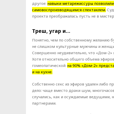
другое:
навыки метарежиссуры позволили
самовоспроизводящимся спектаклем.
Суд
проекта преображалась пусть не в мистер
Треш, угар и…
Понятно, чем по собственному желанию б
не слишком культурные мужчины и женщи
Совершенно неудивительно, что «Дом-2» в
Хотя относительно общего объема эфиров 
гомеопатической:
на 90% «Дом-2» предста
и на кухне.
Собственно секс из эфиров удален либо п
дело: чаще вместо драки шум, многочасо
случались, как и осуждаемые ведущими, 
партнерами.