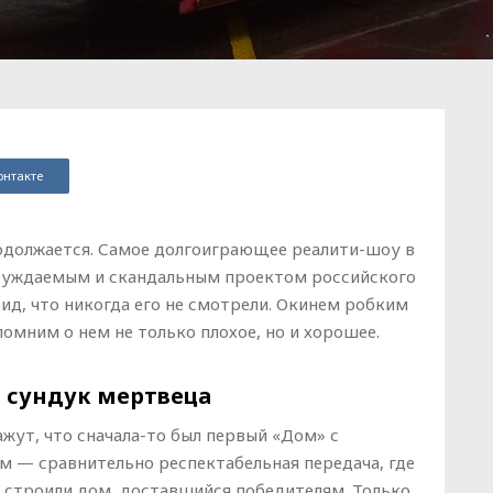
онтакте
родолжается. Самое долгоиграющее реалити-шоу в
суждаемым и скандальным проектом российского
ид, что никогда его не смотрели. Окинем робким
омним о нем не только плохое, но и хорошее.
 сундук мертвеца
ажут, что сначала-то был первый «Дом» с
 — сравнительно респектабельная передача, где
 строили дом, доставшийся победителям. Только