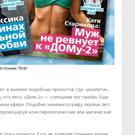
точник: Flickr
т в анализе подобных проектов. Где «реалити»,
, что весь «Дом-2» — сплошная постанова. Еще
рямом эфире. Подобно кинематографу первых лет,
, провоцируя конспирологические или магические
 годы проекта. Еще не доверяя течению жизни,