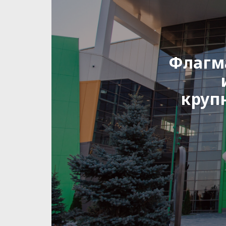
Флагма
круп