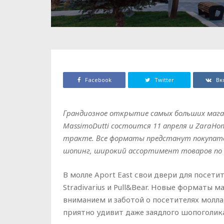
Facebook
Twitter
Вк
Грандиозное открытие самых больших магаз
MassimoDutti состоится 11 апреля и ZaraHom
тракте. Все форматы предстанут покупате
шопинг, широкий ассортимент товаров по
В молле Aport East свои двери для посети
Stradivarius и Pull&Bear. Новые форматы 
вниманием и заботой о посетителях молла
приятно удивит даже заядлого шопоголика