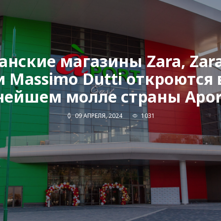
нские магазины Zara, Za
и Massimo Dutti откроются 
нейшем молле страны Aport
09 АПРЕЛЯ, 2024
1031