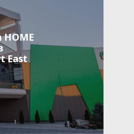
ra HOME
в
 East