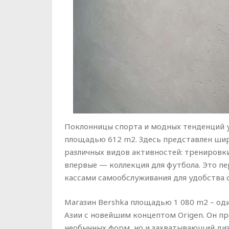
Поклонницы спорта и модных тенденций у
площадью 612 m2. Здесь представлен ши
различных видов активностей: тренировки в
впервые — коллекция для футбола. Это пе
кассами самообслуживания для удобства 
Магазин Bershka площадью 1 080 m2 – од
Азии с новейшим концептом Origen. Он пр
необычных форм, но и захватывающий диз