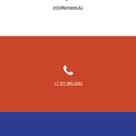
info@prnews.kz
‪+7 701 980 2662‬