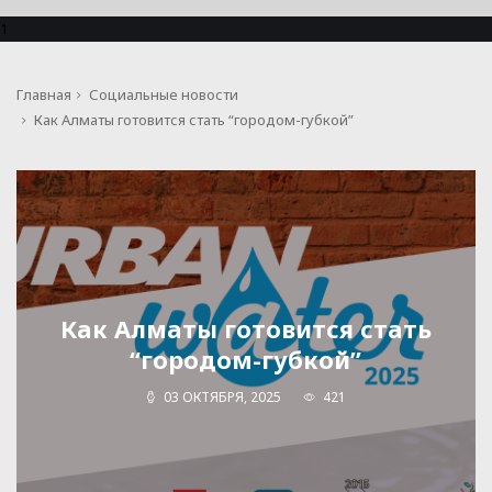
1
Главная
Социальные новости
Как Алматы готовится стать “городом-губкой”
Как Алматы готовится стать
“городом-губкой”
03 ОКТЯБРЯ, 2025
421