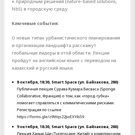
к природным решений (nature-based solutions,
NbS) в городскую среду.
Ключевые события:
О новых типах урбанистического планирования
и организации ландшафта расскажут
глобальные лидеры в этой области. Лекции
пройдут на английском языке с переводом на
казахский и русский языки.
8 октября, 18:30, Smart Space (ул. Байзакова, 280)
Публичная лекция Сурава Кумара Бисваса (Sponge
Collaborative, Франция) о том, как «город-губка»
помогает справляться с климатическими рисками.
Регистрация по ссылке
https://forms.gle/z9Wqs22JioEXYib59
9 октября, 18:30, Smart Space
(ул. Байзакова, 280)
Лекция Ханью Ши (Turenscape, Китай) о комплексном