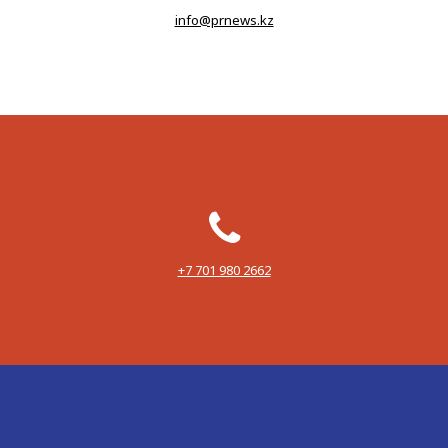
info@prnews.kz
‪+7 701 980 2662‬