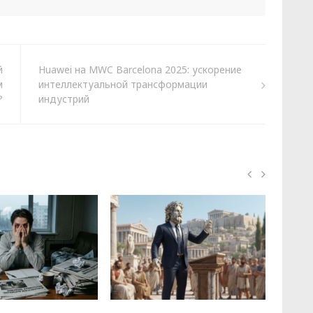
й
Huawei на MWC Barcelona 2025: ускорение
м
интеллектуальной трансформации
?
индустрий