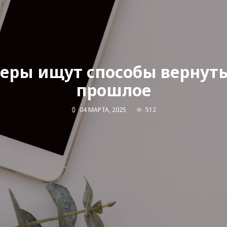
еры ищут способы вернуть
прошлое
04 МАРТА, 2025
512