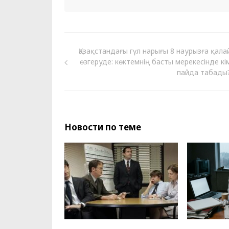
Қазақстандағы гүл нарығы 8 наурызға қала
өзгеруде: көктемнің басты мерекесінде кі
пайда табады
Новости по теме