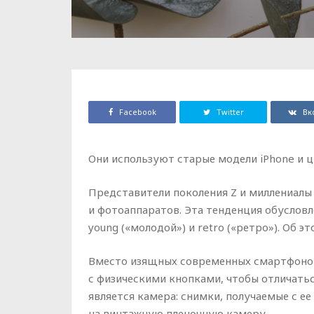
Facebook
Twitter
Вк
Они используют старые модели iPhone и 
Представители поколения Z и миллениалы
и фотоаппаратов. Эта тенденция обусловл
young («молодой») и retro («ретро»). Об эт
Вместо изящных современных смартфоно
с физическими кнопками, чтобы отличатьс
является камера: снимки, получаемые с е
на винтажную пленочную камеру.