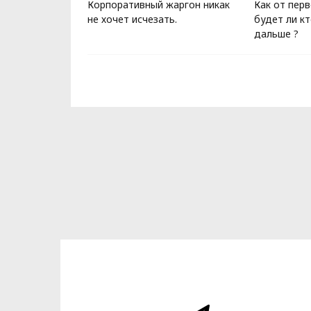
 Zeekr
Корпоративный жаргон никак
Как от перв
не хочет исчезать.
будет ли к
дальше ?