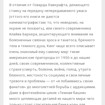
В отличие от Говарда Лавкрафта, делающего
ставку на передачу непередаваемого ужаса
(оттого его книги не даются
кинематографистам: то, что неведомо, на
экране не показать), или своего современника
Клайва Баркера, акцентирующего внимание на
болезненных связках эроса и танатоса, бренного
тела и темного духа, Кинг чаще всего описывает
очень знакомый ему самому мир: тихие
американские пригороды от 1950-х до наших
дней, своих современников, коллективные
страхи (смерть, болезни, война, голод, утрата
близкого, жестокость социума) и свои личные
тревоги и проблемы — от «я побаиваюсь своих
фанатов» до многолетней борьбы с аддикциями.
Даже в фэнтезийном цикле «Темная башня»
много цепляющих деталей из нашего мира: чего
только стоит спасительная банка колы для