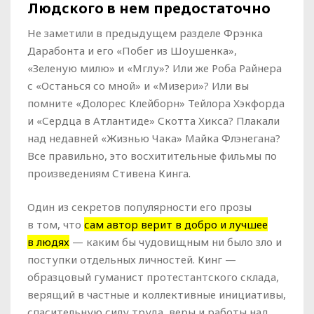
Людского в нем предостаточно
Не заметили в предыдущем разделе Фрэнка
Дарабонта и его «Побег из Шоушенка»,
«Зеленую милю» и «Мглу»? Или же Роба Райнера
с «Останься со мной» и «Мизери»? Или вы
помните «Долорес Клейборн» Тейлора Хэкфорда
и «Сердца в Атлантиде» Скотта Хикса? Плакали
над недавней «Жизнью Чака» Майка Флэнегана?
Все правильно, это восхитительные фильмы по
произведениям Стивена Кинга.
Один из секретов популярности его прозы
в том, что
сам автор верит в добро и лучшее
в людях
— каким бы чудовищным ни было зло и
поступки отдельных личностей. Кинг —
образцовый гуманист протестантского склада,
верящий в частные и коллективные инициативы,
спасительную силу труда, веры и работы над