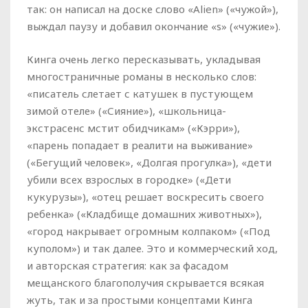
так: он написал на доске слово «Alien» («чужой»),
выждал паузу и добавил окончание «s» («чужие»).
Кинга очень легко пересказывать, укладывая
многостраничные романы в несколько слов:
«писатель слетает с катушек в пустующем
зимой отеле» («Сияние»), «школьница-
экстрасенс мстит обидчикам» («Кэрри»),
«парень попадает в реалити на выживание»
(«Бегущий человек», «Долгая прогулка»), «дети
убили всех взрослых в городке» («Дети
кукурузы»), «отец решает воскресить своего
ребенка» («Кладбище домашних животных»),
«город накрывает огромным колпаком» («Под
куполом») и так далее. Это и коммерческий ход,
и авторская стратегия: как за фасадом
мещанского благополучия скрывается всякая
жуть, так и за простыми концептами Кинга