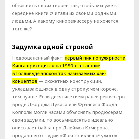
объяснить своих героев так, чтобы мы уже к
середине книги считали их своими родными
людьми. А какому кинорежиссеру не хочется
того же?
Задумка одной строкой
Недооцененный факт:
первый пик популярности
Кинга приходится на 1980-е, ставшие
в Голливуде эпохой так называемых хай-
концептов
— сюжетных конструкций,
укладывающихся в одну строку: чем короче,
тем лучше. Если десятилетием ранее режиссеры
вроде Джорджа Лукаса или Фрэнсиса Форда
Копполы могли часами объяснять продюсерам
свои задумки, то восьмидесятые идеально
описывает байка про Джеймса Кэмерона,
продавшего студии «Фокс» сиквел «Чужого»