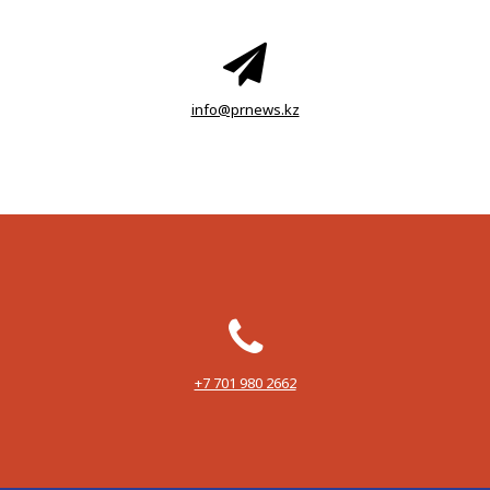
info@prnews.kz
‪+7 701 980 2662‬