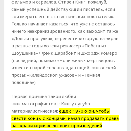
фильмов и сериалов. Стивен Кинг, пожалуй,
самый успешный действующий писатель, если
соизмерять его в статистических показателях.
Только начинает казаться, что уже не осталось
ничего неэкранизированного, как выходит та же
«Долгая прогулка», перенести которую на экран
в разные годы хотели режиссер «Побега из
Шоушенка» Фрэнк Дарабонт и Джордж Ромеро
(последний, помимо «Ночи живых мертвецов»,
известен парой сносных адаптаций кинговской
прозы: «Калейдоскоп ужасов» и «Темная
половина»).
Первая причина такой любви
кинематографистов к Кингу сугубо
материалистическая:
еще с 1970-х он, чтобы
свести концы с концами, начал продавать права
на экранизации всех своих произведений