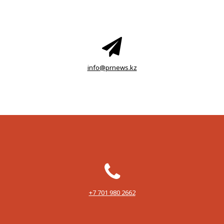
info@prnews.kz
‪+7 701 980 2662‬