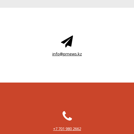
info@prnews.kz
‪+7 701 980 2662‬