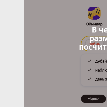
В ч
разм
посчит