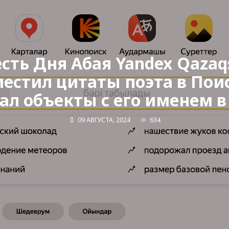
есть Дня Абая Yandex Qazaq
естил цитаты поэта в Пои
ал объекты с его именем в
09 АВГУСТА, 2024
634