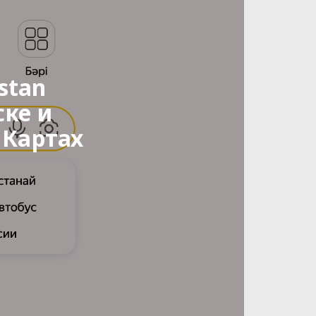
stan
ске и
 Картах