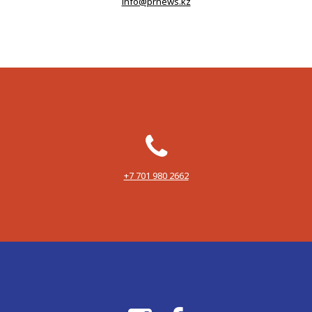
info@prnews.kz
‪+7 701 980 2662‬