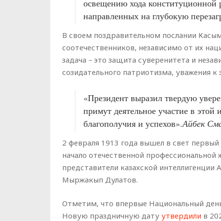
освещению хода конституционной 
направленных на глубокую перезаг
В своем поздравительном послании Касым
соотечественников, независимо от их нац
задача – это защита суверенитета и неза
созидательного патриотизма, уважения к 
«Президент выразил твердую увере
примут деятельное участие в этой 
благополучия и успехов».
Айбек См
2 февраля 1913 года вышел в свет первый н
начало отечественной профессиональной ж
представители казахской интеллигенции 
Мыржакып Дулатов.
Отметим, что впервые Национальный день
Новую праздничную дату
утвердили
в 202