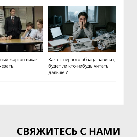
ный жаргон никак
Как от первого абзаца зависит,
Гомер 
чезать.
будет ли кто-нибудь читать
дороже
дальше ?
антич
СВЯЖИТЕСЬ С НАМИ