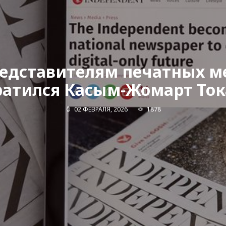
редставителям печатных м
ратился Касым-Жомарт Ток
02 ФЕВРАЛЯ, 2026
1878