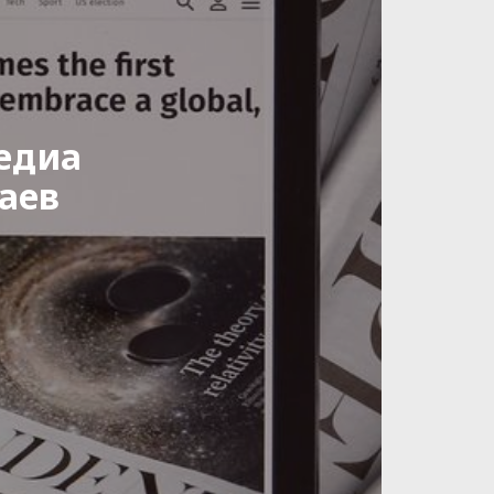
едиа
аев