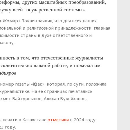
реформы, других масштабных преобразований,
рузку всей государственной системы».
-Жомарт Токаев заявил, что для всех наших
иональной и религиозной принадлежности, главная
висимости страны в духе ответственного и
закону.
нность в том, что отечественные журналисты
исключительно важной работе, и пожелал им
адияров
омер газеты «Қазақ», которая, по сути, положила
урналистике. На ее страницах печатались
Ахмет Байтурсынов, Алихан Букейханов,
 печати в Казахстане
отметили
в 2024 году.
3 году.